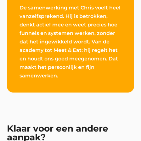
De samenwerking met Chris voelt heel
vanzelfsprekend. Hij is betrokken,
denkt actief mee en weet precies hoe
funnels en systemen werken, zonder
dat het ingewikkeld wordt. Van de
academy tot Meet & Eat: hij regelt het
en houdt ons goed meegenomen. Dat
maakt het persoonlijk en fijn
samenwerken.
Klaar voor een andere
aanpak?