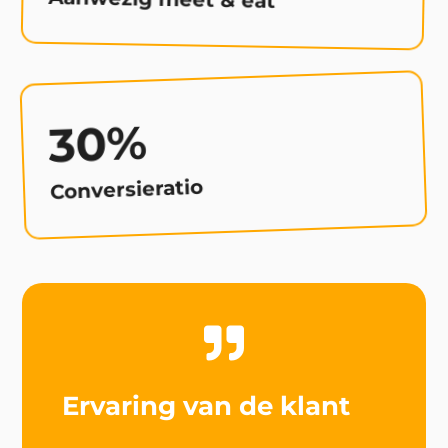
30%
Conversieratio

Ervaring van de klant